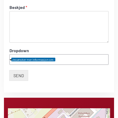
Beskjed
*
Dropdown
Jeg ønsker mer informasjon om :
SEND