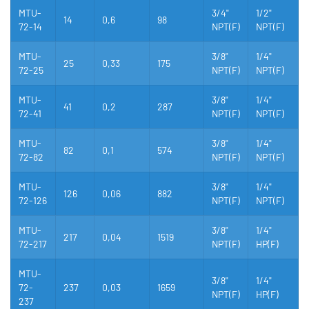
MTU-
3/4"
1/2"
14
0,6
98
72-14
NPT(F)
NPT(F)
MTU-
3/8"
1/4"
25
0,33
175
72-25
NPT(F)
NPT(F)
MTU-
3/8"
1/4"
41
0,2
287
72-41
NPT(F)
NPT(F)
MTU-
3/8"
1/4"
82
0,1
574
72-82
NPT(F)
NPT(F)
MTU-
3/8"
1/4"
126
0,06
882
72-126
NPT(F)
NPT(F)
MTU-
3/8"
1/4"
217
0,04
1519
72-217
NPT(F)
HP(F)
MTU-
3/8"
1/4"
72-
237
0,03
1659
NPT(F)
HP(F)
237