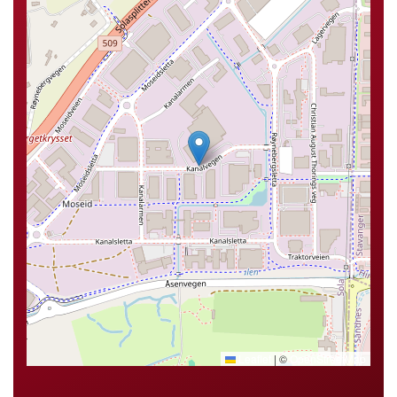
Leaflet
|
©
OpenStreetMap