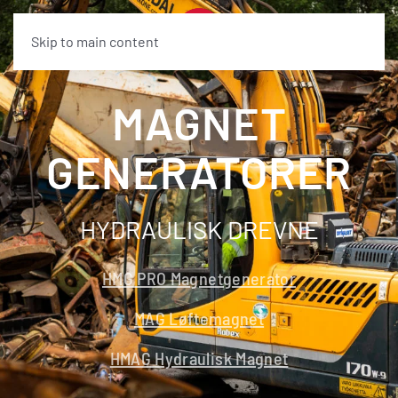
Skip to main content
MAGNET
GENERATORER
HYDRAULISK DREVNE
HMG PRO Magnetgenerator
MAG Løftemagnet
HMAG Hydraulisk Magnet