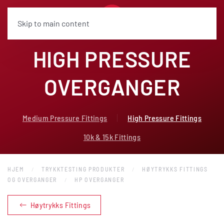
Skip to main content
HIGH PRESSURE
OVERGANGER
Medium Pressure Fittings
High Pressure Fittings
10k & 15k Fittings
HJEM
TRYKKTESTING PRODUKTER
HØYTRYKKS FITTINGS
OG OVERGANGER
HP OVERGANGER
Høytrykks Fittings