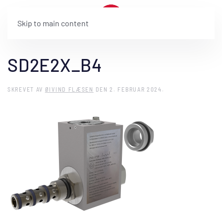
Skip to main content
SD2E2X_B4
SKREVET AV
ØIVIND FLÆSEN
DEN
2. FEBRUAR 2024
.