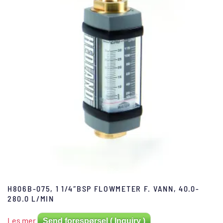
H806B-075, 1 1/4″BSP FLOWMETER F. VANN, 40.0-
280.0 L/MIN
Les mer
Send forespørsel ( Inquiry )