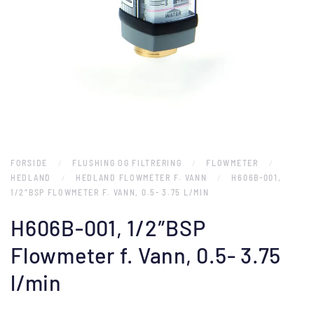
FORSIDE
FLUSHING OG FILTRERING
FLOWMETER
HEDLAND
HEDLAND FLOWMETER F. VANN
H606B-001,
1/2″BSP FLOWMETER F. VANN, 0.5- 3.75 L/MIN
H606B-001, 1/2″BSP
Flowmeter f. Vann, 0.5- 3.75
l/min