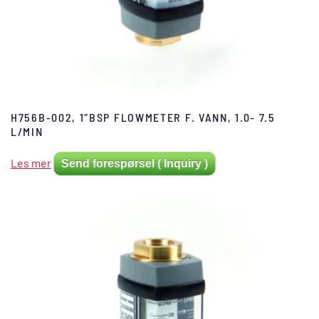
H756B-002, 1″BSP FLOWMETER F. VANN, 1.0- 7.5
L/MIN
Les mer
Send forespørsel ( Inquiry )