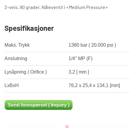
2-veis, 90 grader, Nåleventil i «Medium Pressure»
Spesifikasjoner
Maks. Trykk
1380 bar ( 20.000 psi )
Anslutning
1/4″ MP (F)
Lysåpning ( Orifice )
3,2 [ mm ]
LxBxH
76,2 x 25,4 x 134,1 [mm]
Send forespørsel ( Inquiry )