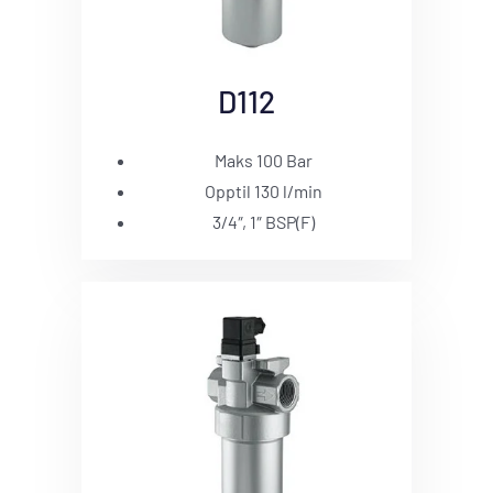
D112
Maks 100 Bar
Opptil 130 l/min
3/4″, 1″ BSP(F)