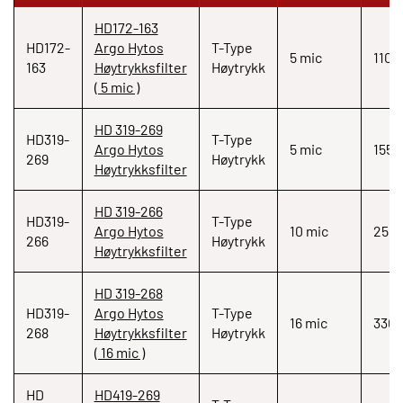
HD172-163
HD172-
Argo Hytos
T-Type
5 mic
110
163
Høytrykksfilter
Høytrykk
( 5 mic )
HD 319-269
HD319-
T-Type
Argo Hytos
5 mic
155
269
Høytrykk
Høytrykksfilter
HD 319-266
HD319-
T-Type
Argo Hytos
10 mic
250
266
Høytrykk
Høytrykksfilter
HD 319-268
HD319-
Argo Hytos
T-Type
16 mic
330
268
Høytrykksfilter
Høytrykk
( 16 mic )
HD
HD419-269