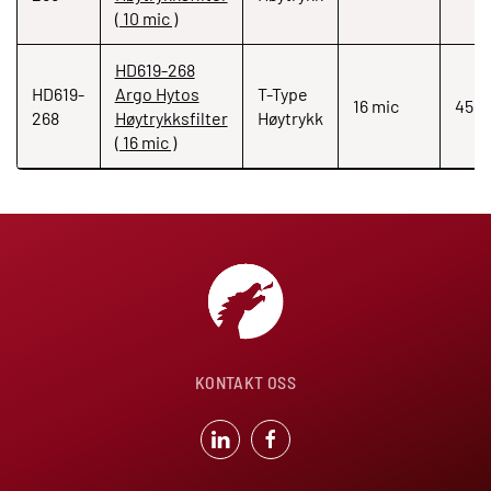
( 10 mic )
HD619-268
HD619-
Argo Hytos
T-Type
16 mic
450
268
Høytrykksfilter
Høytrykk
( 16 mic )
KONTAKT OSS