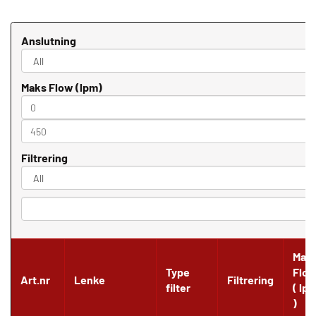
Anslutning
Maks Flow (lpm)
Filtrering
Search
Max
Type
Flo
Art.nr
Lenke
Filtrering
filter
( lp
)