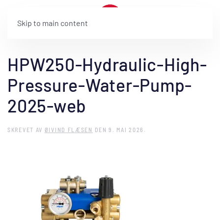
Skip to main content
HPW250-Hydraulic-High-
Pressure-Water-Pump-
2025-web
SKREVET AV
ØIVIND FLÆSEN
DEN
9. MAI 2026
.