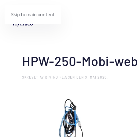
Skip to main content
HPW-250-Mobi-we
SKREVET AV
ØIVIND FLÆSEN
DEN
9. MAI 2026
.