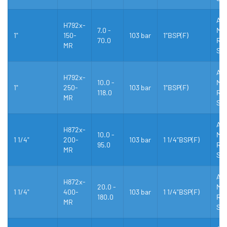
Al
H792x-
7.0 -
Mes
1"
150-
103 bar
1"BSP(F)
70.0
Rus
MR
Stå
Al
H792x-
10.0 -
Mes
1"
250-
103 bar
1"BSP(F)
118.0
Rus
MR
Stå
Al
H872x-
10.0 -
Mes
1 1/4"
200-
103 bar
1 1/4"BSP(F)
95.0
Rus
MR
Stå
Al
H872x-
20.0 -
Mes
1 1/4"
400-
103 bar
1 1/4"BSP(F)
180.0
Rus
MR
Stå