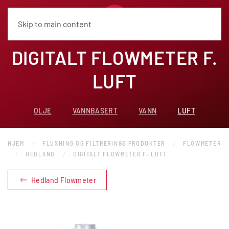
Skip to main content
DIGITALT FLOWMETER F.
LUFT
OLJE
VANNBASERT
VANN
LUFT
HJEM
FLUSHING OG FILTRERINGS PRODUKTER
FLOWMETER
HEDLAND
DIGITALT FLOWMETER F. LUFT
Hedland Flowmeter