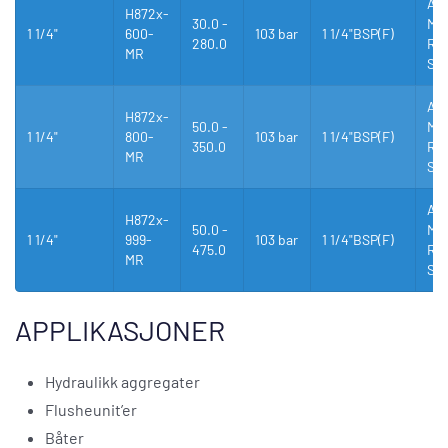
Al
H872x-
30.0 -
Mes
1 1/4"
600-
103 bar
1 1/4"BSP(F)
280.0
Rus
MR
Stå
Al
H872x-
50.0 -
Mes
1 1/4"
800-
103 bar
1 1/4"BSP(F)
350.0
Rus
MR
Stå
Al
H872x-
50.0 -
Mes
1 1/4"
999-
103 bar
1 1/4"BSP(F)
475.0
Rus
MR
Stå
APPLIKASJONER
Hydraulikk aggregater
Flusheunit’er
Båter