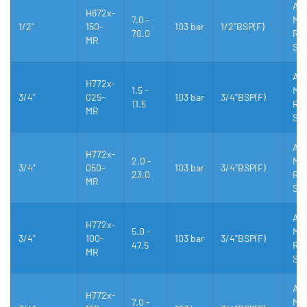
Al
H672x-
7.0 -
Mes
1/2"
150-
103 bar
1/2"BSP(F)
70.0
Rus
MR
Stå
Al
H772x-
1.5 -
Mes
3/4"
025-
103 bar
3/4"BSP(F)
11.5
Rus
MR
Stå
Al
H772x-
2.0 -
Mes
3/4"
050-
103 bar
3/4"BSP(F)
23.0
Rus
MR
Stå
Al
H772x-
5.0 -
Mes
3/4"
100-
103 bar
3/4"BSP(F)
47.5
Rus
MR
Stå
Al
H772x-
7.0 -
Mes