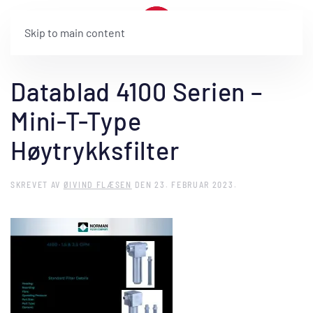
Skip to main content
Datablad 4100 Serien –
Mini-T-Type
Høytrykksfilter
SKREVET AV
ØIVIND FLÆSEN
DEN
23. FEBRUAR 2023
.