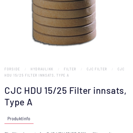
FORSIDE
HYDRAULIKK
FILTER
CJC FILTER
CJC
HDU 15/25 FILTER INNSATS, TYPE A
CJC HDU 15/25 Filter innsats,
Type A
Produktinfo