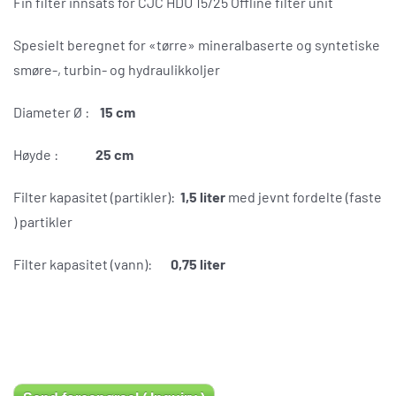
Fin filter innsats for CJC HDU 15/25 Offline filter unit
Spesielt beregnet for «tørre» mineralbaserte og syntetiske
smøre-, turbin- og hydraulikkoljer
Diameter Ø :
15 cm
Høyde :
25 cm
Filter kapasitet (partikler):
1,5 liter
med jevnt fordelte (faste
) partikler
Filter kapasitet (vann):
0,75 liter